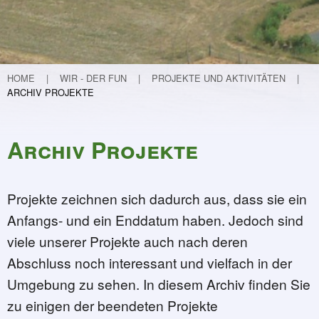
Teichvertiefung
Weitere Projekte
Lebendige Schunter
Etablierung eines Nationalparks in Guinea
HOME
WIR - DER FUN
PROJEKTE UND AKTIVITÄTEN
ARCHIV PROJEKTE
Flurneuordnung in Hondelage
Kinder forschen
30 Jahre FUN
Archiv Projekte
Programm und Infos
30 Geschichten zu 30 Jahren FUN
Projekte zeichnen sich dadurch aus, dass sie ein
32 - Mit Krokussen (ver)-spekuliert …
Anfangs- und ein Enddatum haben. Jedoch sind
31 - Kleiner Kater - große Wirkung
viele unserer Projekte auch nach deren
30 - Der Garten – meine Aufgabe
Abschluss noch interessant und vielfach in der
29 - Die Macht der Inspiration oder 
Umgebung zu sehen. In diesem Archiv finden Sie
28 - Ein Verhängnisvoller Anruf
zu einigen der beendeten Projekte
27 - Von der Mergelkuhle zum FUN