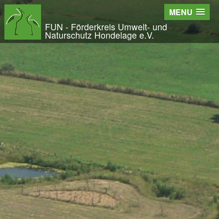
Wir - der FUN
MENU
Der Verein
FUN - Förderkreis Umwelt- und
Naturschutz Hondelage e.V.
Entstehung und Geschichte
Kontakt
Der Vorstand
Orts- und Arbeitsgruppen
Bundesfreiwilligendienst und Freiwilliges Ök
Satzung und Leitbild
Veröffentlichungen
Projekte und Aktivitäten
Initiative Langes Leben
Urwald Hondelage
Togo - ein Projekt in Afrika
GAK-Projekte
Nistkästen