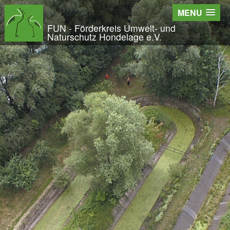
Wir - der FUN
MENU
Der Verein
FUN - Förderkreis Umwelt- und
Naturschutz Hondelage e.V.
Entstehung und Geschichte
Kontakt
Der Vorstand
Orts- und Arbeitsgruppen
Bundesfreiwilligendienst und Freiwilliges Ök
Satzung und Leitbild
Veröffentlichungen
Projekte und Aktivitäten
Initiative Langes Leben
Urwald Hondelage
Togo - ein Projekt in Afrika
GAK-Projekte
Nistkästen