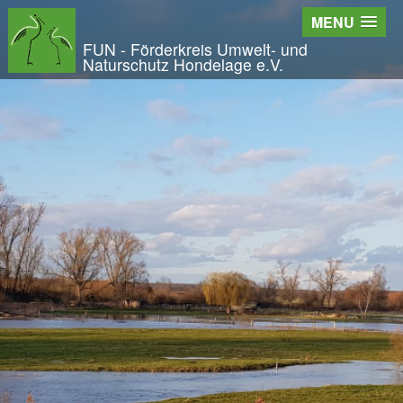
Wir - der FUN
MENU
Der Verein
FUN - Förderkreis Umwelt- und
Naturschutz Hondelage e.V.
Entstehung und Geschichte
Kontakt
Der Vorstand
Orts- und Arbeitsgruppen
Bundesfreiwilligendienst und Freiwilliges Ök
Satzung und Leitbild
Veröffentlichungen
Projekte und Aktivitäten
Initiative Langes Leben
Urwald Hondelage
Togo - ein Projekt in Afrika
GAK-Projekte
Nistkästen