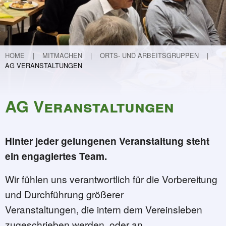
Teichvertiefung
Weitere Projekte
Lebendige Schunter
Etablierung eines Nationalparks in Guinea
HOME
MITMACHEN
ORTS- UND ARBEITSGRUPPEN
AG VERANSTALTUNGEN
Flurneuordnung in Hondelage
Kinder forschen
30 Jahre FUN
AG Veranstaltungen
Programm und Infos
30 Geschichten zu 30 Jahren FUN
Hinter jeder gelungenen Veranstaltung steht
32 - Mit Krokussen (ver)-spekuliert …
ein engagiertes Team.
31 - Kleiner Kater - große Wirkung
30 - Der Garten – meine Aufgabe
Wir fühlen uns verantwortlich für die Vorbereitung
29 - Die Macht der Inspiration oder 
und Durchführung größerer
28 - Ein Verhängnisvoller Anruf
Veranstaltungen, die intern dem Vereinsleben
27 - Von der Mergelkuhle zum FUN
zugeschrieben werden, oder an