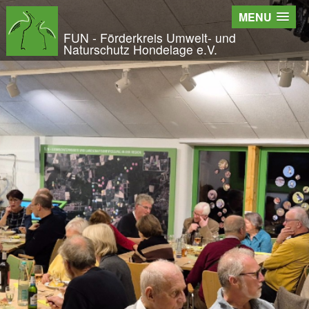
Wir - der FUN
MENU
Der Verein
FUN - Förderkreis Umwelt- und
Naturschutz Hondelage e.V.
Entstehung und Geschichte
Kontakt
Der Vorstand
Orts- und Arbeitsgruppen
Bundesfreiwilligendienst und Freiwilliges Ök
Satzung und Leitbild
Veröffentlichungen
Projekte und Aktivitäten
Initiative Langes Leben
Urwald Hondelage
Togo - ein Projekt in Afrika
GAK-Projekte
Nistkästen