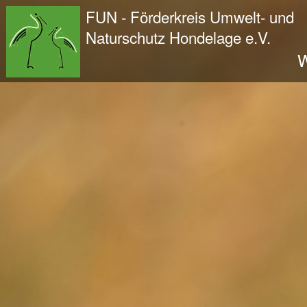
Wir - der FUN
FUN - Förderkreis Umwelt- und
Der Verein
Naturschutz Hondelage e.V.
Entstehung und Geschichte
W
Kontakt
Der Vorstand
Orts- und Arbeitsgruppen
Bundesfreiwilligendienst und Freiwilliges Ök
Satzung und Leitbild
Veröffentlichungen
Projekte und Aktivitäten
Initiative Langes Leben
Urwald Hondelage
Togo - ein Projekt in Afrika
GAK-Projekte
Nistkästen