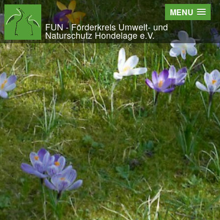
Wir - der FUN
MENU
Der Verein
FUN - Förderkreis Umwelt- und
Naturschutz Hondelage e.V.
Entstehung und Geschichte
Kontakt
Der Vorstand
Orts- und Arbeitsgruppen
Bundesfreiwilligendienst und Freiwilliges Ök
Satzung und Leitbild
Veröffentlichungen
Projekte und Aktivitäten
Initiative Langes Leben
Urwald Hondelage
Togo - ein Projekt in Afrika
GAK-Projekte
Nistkästen