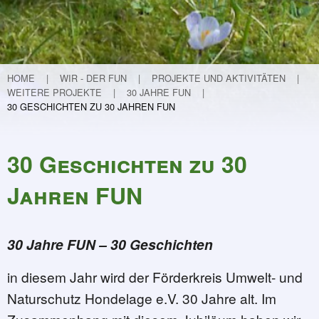
Teichvertiefung
Weitere Projekte
Lebendige Schunter
Etablierung eines Nationalparks in Guinea
HOME
WIR - DER FUN
PROJEKTE UND AKTIVITÄTEN
WEITERE PROJEKTE
30 JAHRE FUN
Flurneuordnung in Hondelage
30 GESCHICHTEN ZU 30 JAHREN FUN
Kinder forschen
30 Jahre FUN
30 Geschichten zu 30
Programm und Infos
30 Geschichten zu 30 Jahren FUN
Jahren FUN
32 - Mit Krokussen (ver)-spekuliert …
31 - Kleiner Kater - große Wirkung
30 Jahre FUN – 30 Geschichten
30 - Der Garten – meine Aufgabe
29 - Die Macht der Inspiration oder 
in diesem Jahr wird der Förderkreis Umwelt- und
28 - Ein Verhängnisvoller Anruf
Naturschutz Hondelage e.V. 30 Jahre alt. Im
27 - Von der Mergelkuhle zum FUN