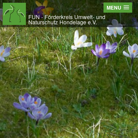
Wir - der FUN
MENU
Der Verein
FUN - Förderkreis Umwelt- und
Naturschutz Hondelage e.V.
Entstehung und Geschichte
Kontakt
Der Vorstand
Orts- und Arbeitsgruppen
Bundesfreiwilligendienst und Freiwilliges Ök
Satzung und Leitbild
Veröffentlichungen
Projekte und Aktivitäten
Initiative Langes Leben
Urwald Hondelage
Togo - ein Projekt in Afrika
GAK-Projekte
Nistkästen